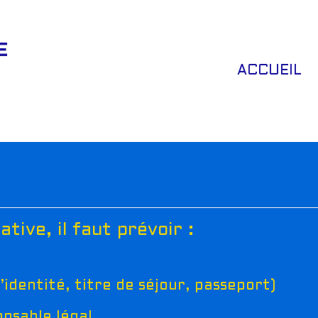
E
ACCUEIL
tive, il faut prévoir :
d’identité, titre de séjour, passeport)
onsable légal