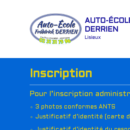
Aller
AUTO-ÉCOL
au
DERRIEN
contenu
Lisieux
Inscription
Pour l’inscription administra
3 photos conformes ANTS
Justificatif d’identité (carte 
Justificatif d’identité du resp