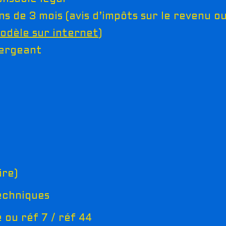
ns de 3 mois (avis d’impôts sur le revenu 
odèle sur internet
)
bergeant
ire)
techniques
 ou réf 7 / réf 44