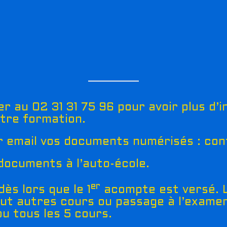
r au 02 31 31 75 96 pour avoir plus d’i
tre formation.
r email vos documents numérisés : con
ocuments à l’auto-école.
er
ès lors que le 1
acompte est versé. 
out autres cours ou passage à l’exame
ou tous les 5 cours.